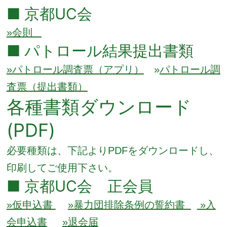
■ 京都UC会
»会則
■ パトロール結果提出書類
»パトロール調査票（アプリ）
»
パトロール調
査票（提出書類）
各種書類ダウンロード
(PDF)
必要種類は、下記よりPDFをダウンロードし、
印刷してご使用下さい。
■ 京都UC会 正会員
»仮申込書
»
暴力団排除条例の誓約書
»入
会申込書
»退会届