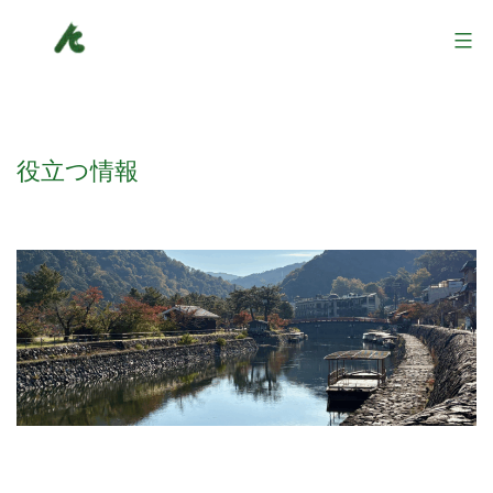
コ
NPO
ン
法
テ
人
ン
京
役立つ情報
ツ
都
へ
UC
ス
会
キ
ッ
プ