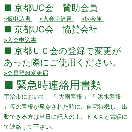
■ 京都UC会 賛助会員
»仮申込書
»入会申込書
»退会届
■ 京都UC会 協賛会社
»入会申込書
■ 京都ＵＣ会の登録で変更が
あった際にご使用ください。
»会員登録変更届
■ 緊急時連絡用書類
宇治市において、『 大雨警報 』『 洪水警報
』等の警報が発令された時に、自宅待機し、出
動できる方は当日に記入の上、ＦＡＸと電話に
て連絡して下さい。